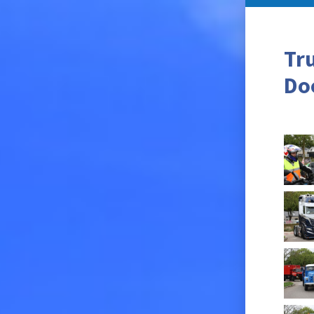
Tr
Do
HOME
TRUCKRUN
OVER ONS
ROUTE
SPONSOREN